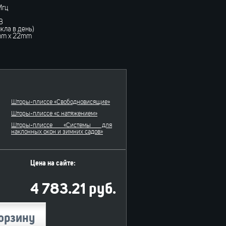
Мгц
В
кла в день)
mm x 22mm
Шторы-плиссе «Свободновисящие»
Шторы-плиссе «c натяжением»
Шторы-плиссе «Системы для
наклонных окон и зимних садов»
Цена на сайте:
4 783.21 руб.
орзину