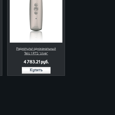
Радиопульт одноканальный
Telis 1 RTS ‘silver’
4 783.21 руб.
Купить