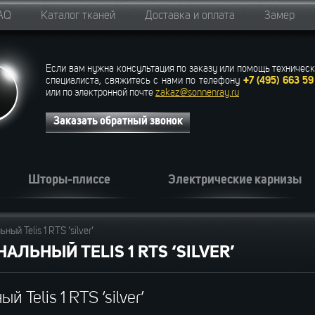
AQ
Каталог тканей
Доставка и оплата
Замер
Если вам нужна консультация по заказу или помощь техническ
специалиста, свяжитесь с нами по телефону
+7 (495) 663 59
или по электронной почте
zakaz@sonnenray.ru
Заказать обратный звонок
Шторы-плиссе
Электрические карнизы
ый Telis 1 RTS ‘silver’
ЛЬНЫЙ TELIS 1 RTS ‘SILVER’
 Telis 1 RTS ‘silver’