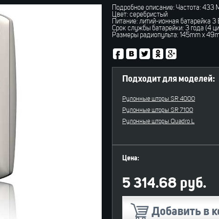
Подробное описание: Частота: 433 
Цвет: серебристый
Питание: литий-ионная батарейка 3 
Срок службы батарейки: 3 года (4 ци
Размеры радиопульта: 145mm x 49
Подходит для моделей:
Рулонные шторы SR 4000
Рулонные шторы SR 7100
Рулонные шторы Quadro L
Цена:
5 314.68 руб.
Добавить в к