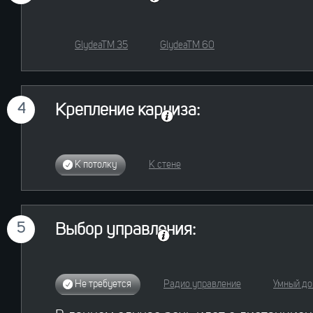
GlydeaTM 35
GlydeaTM 60
4
Крепление карниза:
К потолку
К стене
5
Выбор управления:
Не требуется
Радио управление
Умный д