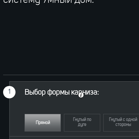
систему Умный дом.
1
Выбор формы карниза:
Гнутый по
Гнутый с одной
Прямой
дуге
стороны