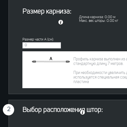
Размер карниза:
Длина карниза:
0.00
м
Макс. вес шторы:
0.00
кг
Размер части A (см):
Профиль карниза выполнен из 
стандартную длину 7 метров.
При необходимости увеличить 
используется специальная сое
пластина
2
Выбор расположения штор: