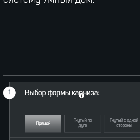
систему Умный дом.
1
Выбор формы карниза:
Гнутый по
Гнутый с одной
Прямой
дуге
стороны