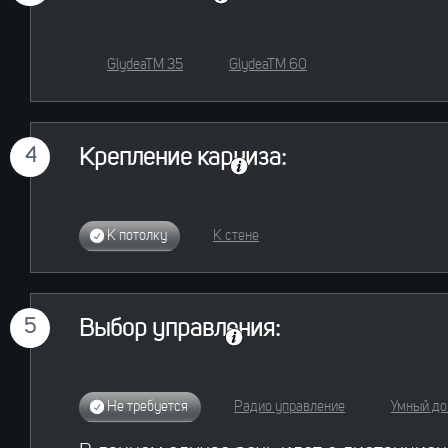
GlydeaTM 35
GlydeaTM 60
4
Крепление карниза:
К потолку
К стене
5
Выбор управления:
Не требуется
Радио управление
Умный д