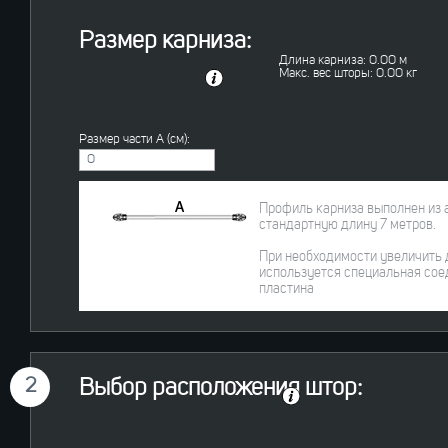
Размер карниза:
Длина карниза:
0.00
м
Макс. вес шторы:
0.00
кг
Размер части A (см):
Профиль карниза выполнен из 
стандартную длину 7 метров.
При необходимости увеличить 
используется специальная сое
пластина
2
Выбор расположения штор: