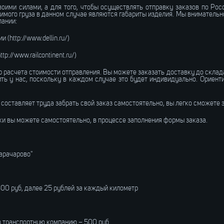
ими силами, а для того, чтобы осуществлять отправку заказов по Рос
мого груза в данном случае являются габариты изделия. Мы внимательно 
ании:
(http://www.dellin.ru/)
p://www.railcontinent.ru/)
 расчета стоимости отправления. Вы можете заказать доставку до склада
ить у нас, поскольку в каждом случае это будет индивидуально. Ориент
 составляет труда забрать свой заказ самостоятельно, вы легко сможете э
и вы можете самостоятельно, в процессе заполнения формы заказа.
Карачарово"
600 руб, далее 25 рублей за каждый километр
в транспортную компанию – 500 руб.