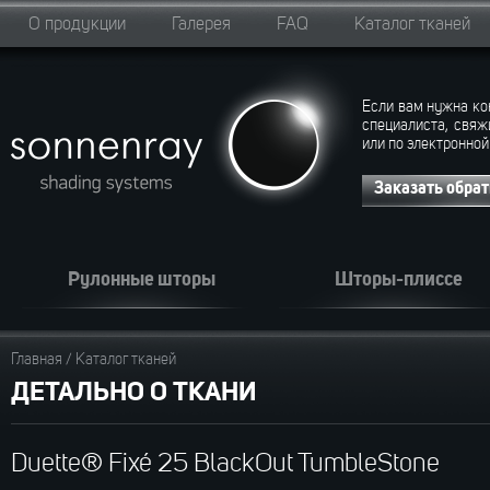
О продукции
Галерея
FAQ
Каталог тканей
Если вам нужна ко
специалиста, свяж
или по электронной
Заказать обра
Рулонные шторы
Шторы-плиссе
Главная
/
Каталог тканей
ДЕТАЛЬНО О ТКАНИ
Duette® Fixé 25 BlackOut TumbleStone