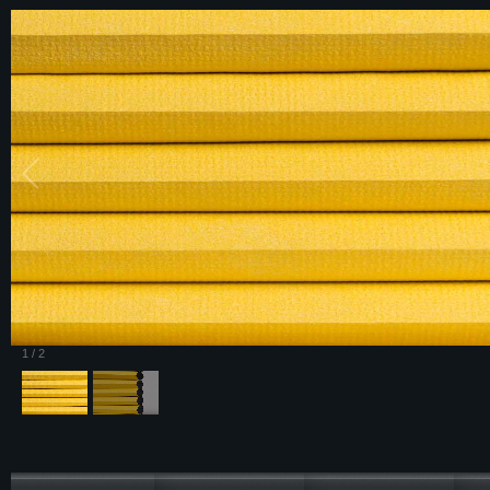
1
/
2