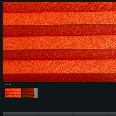
1
/
2